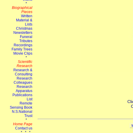
Cli
C