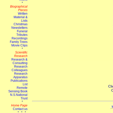
Cli
C